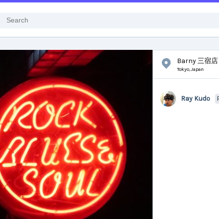
Barny 三宿店
Tokyo,
Japan
Ray Kudo