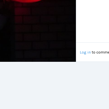
Log in
to comme