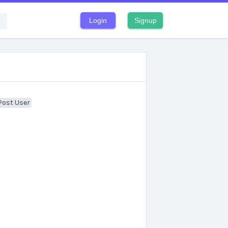
Login
Signup
Post User