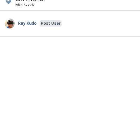
Wien,
Austria
Ray Kudo
Post User